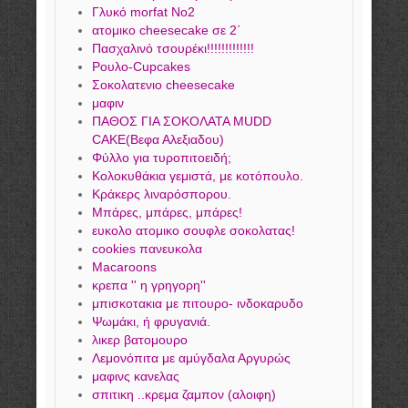
Γλυκό morfat Νο2
ατομικο cheesecake σε 2΄
Πασχαλινό τσουρέκι!!!!!!!!!!!!!
Ρουλο-Cupcakes
Σοκολατενιο cheesecake
μαφιν
ΠΑΘΟΣ ΓΙΑ ΣΟΚΟΛΑΤΑ MUDD
CAKE(Βεφα Αλεξιαδου)
Φύλλο για τυροπιτοειδή;
Κολοκυθάκια γεμιστά, με κοτόπουλο.
Κράκερς λιναρόσπορου.
Μπάρες, μπάρες, μπάρες!
ευκολο ατομικο σουφλε σοκολατας!
cookies πανευκολα
Macaroons
κρεπα '' η γρηγορη''
μπισκοτακια με πιτουρο- ινδοκαρυδο
Ψωμάκι, ή φρυγανιά.
λικερ βατομουρο
Λεμονόπιτα με αμύγδαλα Αργυρώς
μαφινς κανελας
σπιτικη ..κρεμα ζαμπον (αλοιφη)