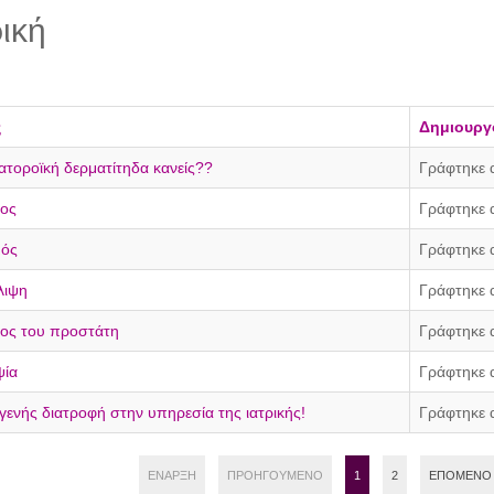
ρική
ς
Δημιουργ
τοροϊκή δερματίτηδα κανείς??
Γράφτηκε 
νος
Γράφτηκε 
μός
Γράφτηκε 
λιψη
Γράφτηκε 
νος του προστάτη
Γράφτηκε 
ψία
Γράφτηκε 
γενής διατροφή στην υπηρεσία της ιατρικής!
Γράφτηκε 
ΈΝΑΡΞΗ
ΠΡΟΗΓΟΎΜΕΝΟ
1
2
ΕΠΌΜΕΝΟ