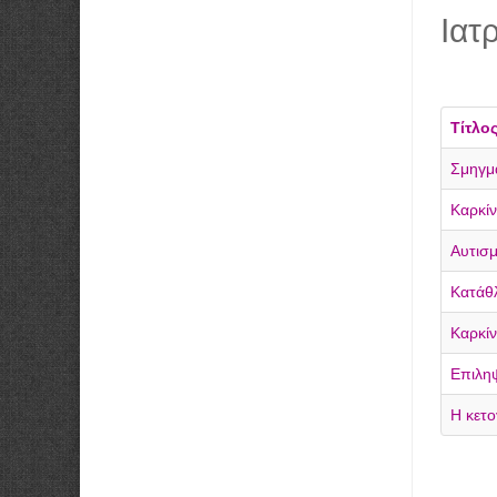
Ιατ
Τίτλο
Σμηγμα
Καρκί
Αυτισ
Κατάθ
Καρκί
Επιλη
Η κετο