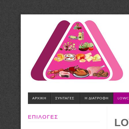
LowCarbLife.org
ΑΡΧΙΚΗ
ΣΥΝΤΑΓΕΣ
Η ΔΙΑΤΡΟΦΗ
LOWCA
ΕΠΙΛΟΓΕΣ
LO