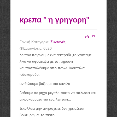
κρεπα '' η γρηγορη''
Γονική Κατηγορία:
Συνταγές
Εκτύπωση
Email
Εμφανίσεις: 6820
λοιπον παιρνουμε ενα ασπραδι ,το χτυπαμε
λιγο να αφρατεψει με το πηρουνι
και πασπαλιζουμε απο πανω 1κουταλια
ινδοκαρυδο.
αν θελουμε βαζουμε και κανελα
βαζουμε σε ρηχο μεγαλο πιατο να απλωσει και
μικροκυμματα για ενα λεπτακι...
ξεκολλαει μην ανησυχειτε δεν χρειαζεται
βουτυρωμα το πιατο.