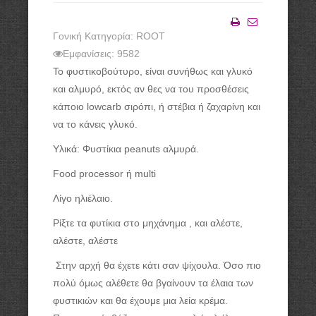
Γονική Κατηγορία: ROOT
Εκτύπωση
Email
Εμφανίσεις: 9582
Το φυστικοβούτυρο, είναι συνήθως και γλυκό
και αλμυρό, εκτός αν θες να του προσθέσεις
κάποιο lowcarb σιρόπι, ή στέβια ή ζαχαρίνη και
να το κάνεις γλυκό.
Υλικά: Φυστίκια peanuts αλμυρά.
Food processor ή multi
Λίγο ηλιέλαιο.
Ρίξτε τα φυτίκια στο μηχάνημα , και αλέστε,
αλέστε, αλέστε
Στην αρχή θα έχετε κάτι σαν ψίχουλα. Όσο πιο
πολύ όμως αλέθετε θα βγαίνουν τα έλαια των
φυστικιών και θα έχουμε μια λεία κρέμα.