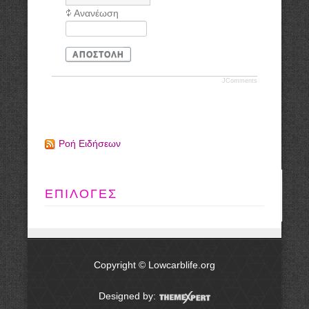
Ανανέωση
ΑΠΟΣΤΟΛΉ
JComments
Ροή Ειδήσεων
ΕΠΙΛΟΓΕΣ
Copyright © Lowcarblife.org
Designed by: