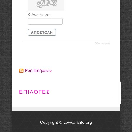
Ανανέωση
ΑΠΟΣΤΟΛΉ
JComments
Ροή Ειδήσεων
ΕΠΙΛΟΓΕΣ
Copyright © Lowcarblife.org