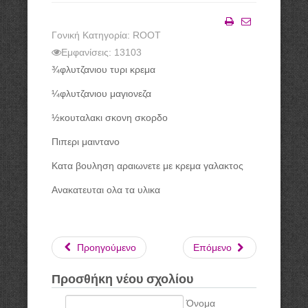
Γονική Κατηγορία: ROOT
Εκτύπωση
Email
Εμφανίσεις: 13103
¾φλυτζανιου τυρι κρεμα
¼φλυτζανιου μαγιονεζα
½κουταλακι σκονη σκορδο
Πιπερι μαιντανο
Κατα βουληση αραιωνετε με κρεμα γαλακτος
Ανακατευται ολα τα υλικα
Προηγούμενο
Επόμενο
Προσθήκη νέου σχολίου
Όνομα