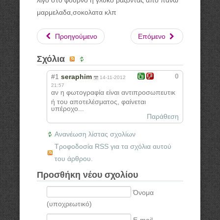
λιγο στο φουρνο η γλυκο βαζοντας απο πανω
μαρμελαδα,σοκολατα κλπ
Προηγούμενο
Επόμενο
Σχόλια
0
#1
seraphim
14-11-2012
21:57
αν η φωτογραφία είναι αντιπροσωπευτικ
ή του αποτελέσματος, φαίνεται
υπέροχο...
Παράθεση
Ανανέωση λίστας σχολίων
Τροφοδοσία RSS για τα σχόλια αυτού
του άρθρου.
Προσθήκη νέου σχολίου
Όνομα
(υποχρεωτικό)
E-mail