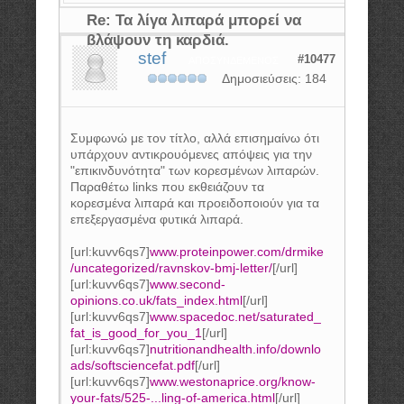
Re: Τα λίγα λιπαρά μπορεί να
βλάψουν τη καρδιά.
stef
#10477
ΑΠΟΣΥΝΔΕΜΈΝΟΣ
Δημοσιεύσεις: 184
Συμφωνώ με τον τίτλο, αλλά επισημαίνω ότι
υπάρχουν αντικρουόμενες απόψεις για την
"επικινδυνότητα" των κορεσμένων λιπαρών.
Παραθέτω links που εκθειάζουν τα
κορεσμένα λιπαρά και προειδοποιούν για τα
επεξεργασμένα φυτικά λιπαρά.
[url:kuvv6qs7]
www.proteinpower.com/drmike
/uncategorized/ravnskov-bmj-letter/
[/url]
[url:kuvv6qs7]
www.second-
opinions.co.uk/fats_index.html
[/url]
[url:kuvv6qs7]
www.spacedoc.net/saturated_
fat_is_good_for_you_1
[/url]
[url:kuvv6qs7]
nutritionandhealth.info/downlo
ads/softsciencefat.pdf
[/url]
[url:kuvv6qs7]
www.westonaprice.org/know-
your-fats/525-...ling-of-america.html
[/url]