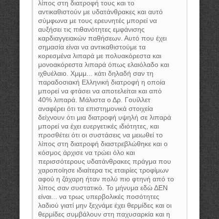
λίπος στη διατροφή τους και το
αντικαθιστούν με υδατάνθρακες και αυτό
σύμφωνα με τους ερευνητές μπορεί να
αυξήσει τις πιθανότητες εμφάνισης
καρδιαγγειακών παθήσεων. Αυτό που έχει
σημασία είναι να αντικαθιστούμε τα
κορεσμένα λιπαρά με πολυακόρεστα και
μονοακόρεστα λιπαρά όπως ελαιόλαδο και
ιχθυέλαιο. Χμμμ... κάτι δηλαδή σαν τη
παραδοσιακή Ελληνική διατροφή η οποία
μπορεί να φτάσει να αποτελείται και από
40% λιπαρά. Μάλιστα ο Δρ. Γουίλλετ
αναφέρει ότι τα επιστημονικά στοιχεία
δείχνουν ότι μια διατροφή υψηλή σε λιπαρά
μπορεί να έχει ευεργετικές ιδιότητες, και
προσθέτει ότι οι συστάσεις να μειωθεί το
λίπος στη διατροφή διαστρεβλώθηκε και ο
κόσμος άρχισε να τρώει όλο και
περισσότερους υδατάνθρακες πράγμα που
χαροποίησε ιδιαίτερα τις εταιρίες τροφίμων
αφού η ζάχαρη ήταν πολύ πιο φτηνή από το
λίπος σαν συστατικό. Το μήνυμα εδώ ΔΕΝ
είναι... να τρως υπερβολικές ποσότητες
λαδιού γιατί μην ξεχνάμε έχει θερμίδες και οι
θερμίδες συμβάλουν στη παχυσαρκία και η