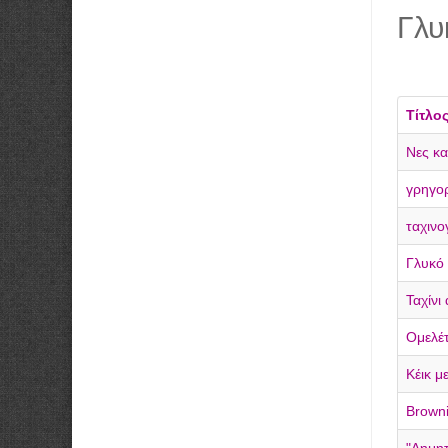
Γλυ
Τίτλο
Νες κ
γρηγορ
ταχινο
Γλυκό 
Ταχίνι
Ομελέτ
Κέικ μ
Browni