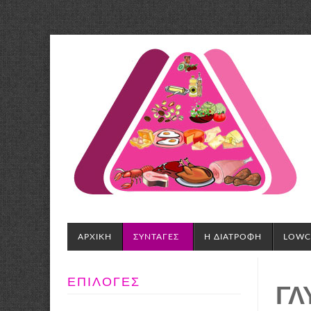
LowCarbLife.org
ΑΡΧΙΚΗ
ΣΥΝΤΑΓΕΣ
Η ΔΙΑΤΡΟΦΗ
LOWCA
ΕΠΙΛΟΓΕΣ
ΓΛ